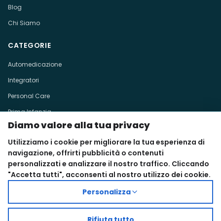
Blog
Chi Siamo
CATEGORIE
Automedicazione
Integratori
Personal Care
Prima Infanzia
Diamo valore alla tua privacy
Veterinaria
Utilizziamo i cookie per migliorare la tua esperienza di
CONTATTI
navigazione, offrirti pubblicità o contenuti
personalizzati e analizzare il nostro traffico. Cliccando
091 527858
"Accetta tutti", acconsenti al nostro utilizzo dei cookie.
farmaciaausonia@gmail.com
Via Ausonia 101, Palermo
Personalizza
Rifiuta tutto