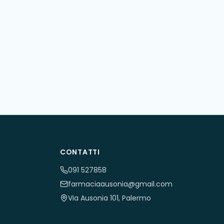
CONTATTI
091 527858
farmaciaausonia@gmail.com
Via Ausonia 101, Palermo