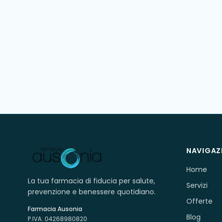
NAVIGAZ
Home
La tua farmacia di fiducia per salute,
Servizi
prevenzione e benessere quotidiano.
Offerte
Farmacia Ausonia
Blog
P.IVA:
04268980820