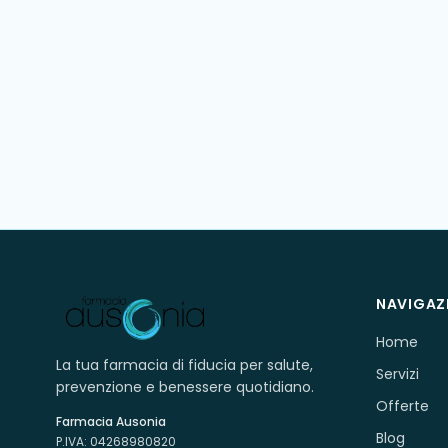
NAVIGAZ
Home
La tua farmacia di fiducia per salute,
Servizi
prevenzione e benessere quotidiano.
Offerte
Farmacia Ausonia
Blog
P.IVA:
04268980820