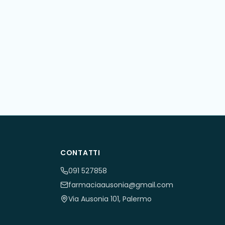
CONTATTI
091 527858
farmaciaausonia@gmail.com
Via Ausonia 101, Palermo